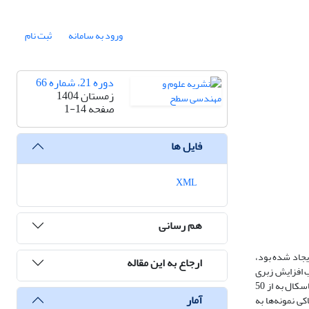
ورود به سامانه
ثبت نام
دوره 21، شماره 66
زمستان 1404
صفحه
1-14
فایل ها
XML
هم رسانی
ش، تأثیر فرایند لیزر بر ویژگی‌های سطحی و تریبولوژیکی پوشش نانولایه CrN/CrTiSiN که به روش تبخیر قوس کاتدی بر روی زیرلایه فولاد زنگ‌نزن ۳۰۴ ایجاد شده بود،
ارجاع به این مقاله
 افزایش زبری
سطح پوشش (Ra) از 0.161 میکرومتر به 0.698 میکرومتر شد. پوشش نانولایه CrN/CrTiSiN به خودی خود باعث بهبود چشمگیر نانوسختی فولاد ۳۰۴ از 3.5 گیگاپاسکال به از 50
آمار
ی نمونه‌ها به