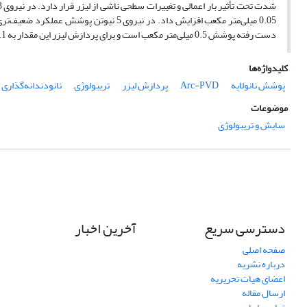
0.05 میلی‌متر مکعب افزایش داد. در نیروی
دست رفته پوشش 0.5 میلی‌متر مکعب است و برای پردازش لیزر این مقدار به 1.1 میلی‌متر مکعب رسید. لذا در این پوشش در شرایط پردازش لیزر حساس به تخریب هستند.
کلیدواژه‌ها
پوشش نانولایه
Arc-PVD
پردازش لیزر
تریبولوژی
نانودندانه‌گذاری
موضوعات
سایش و تریبولوژی
دسترسی سریع
آخرین اخبار
صفحه اصلی
درباره نشریه
اعضای هیات تحریریه
ارسال مقاله