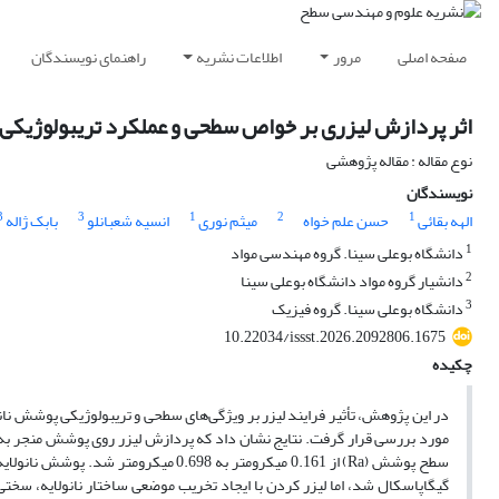
صفحه اصلی
مرور
اطلاعات نشریه
راهنمای نویسندگان
اثر پردازش لیزری بر خواص سطحی و عملکرد تریبولوژیکی پوشش‌ نانو
نوع مقاله : مقاله پژوهشی
نویسندگان
3
3
1
2
1
الهه بقائی
حسن علم خواه
میثم نوری
انسیه شعبانلو
بابک ژاله
1
دانشگاه بوعلی سینا. گروه مهندسی مواد
2
دانشیار گروه مواد دانشگاه بوعلی سینا
3
دانشگاه بوعلی سینا. گروه فیزیک
10.22034/issst.2026.2092806.1675
چکیده
مورد بررسی قرار گرفت. نتایج نشان داد که پردازش لیزر روی پوشش منجر ب
گیگاپاسکال شد، اما لیزر کردن با ایجاد تخریب موضعی ساختار نانولایه، س