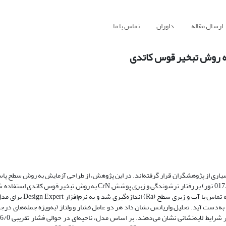
ارسال مقاله
داوران
تماس با ما
یاری از پژوهشگران قرار گرفته‌اند. در این پژوهش، از طراحی آزمایش به روش سطح پا
هم‌زمان اثر ولتاژ بایاس زیرلایه (35 تا 200 ولت) و فشار گاز نیتروژن (003/0 تا 017/0 تور) بر رفتار ترشوندگی و زبری پوشش rN
فولاد زنگ‌نزن 304 AISI با این روش پوشش‌دهی شدند و در هر آزمو
 به‌دست آید. تحلیل واریانس نشان داد هر دو عامل فشار و ولتاژ (به‌ویژه جمله‌های درجه