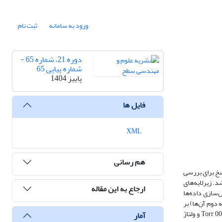
ورود به سامانه
ثبت نام
دوره 21، شماره 65 -
شماره پیاپی 65
پاییز 1404
فایل ها
XML
هم رسانی
سخ برای بررسی
C به روش تبخیر قوس کاتدی استفاده شد. زیرلایه‌های
ارجاع به این مقاله
ن، زاویه تماس با آب و زبری سطح (Ra) اندازه‌گیری شد و به نرم‌افزار Design Expert برای مدل‌سازی داده‌ها
 دوم آن‌ها) بر
زاویه تماس و زبری اثر معنادار دارند و پاسخ‌ها رفتاری غیرخطی نسبت به تغییر شرایط لایه‌نشانی نشان می‌دهند. بر اساس مدل، ناحیه‌ای در حوالی فشار تقریبی Torr 006/0 و ولتاژ
آمار