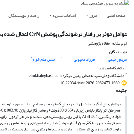
صفحه اصلی
مرور
اطلاعات نشریه
راهنمای نویسندگان
عوامل موثر بر رفتار ترشوندگی پوشش CrN اعمال شده به روش تبخیر قوس کاتدی
نوع مقاله : مقاله پژوهشی
نویسندگان
2
1
1
مریم رحیمی
فرزاد محبوبی
حسن علم خواه
1
دانشگاه امیرکبیر
2
دانشگاه بوعلی سینا همدان ایمیل دیگر: h.elmkhah@basu.ac.ir
10.22034/issst.2026.2082473.1669
چکیده
پوشش‌های آبگریز به دلیل کاربردهای گسترده در صنایع مختلف، مورد توجه بس
معرفی شد تا روابط کمّی بین فشار و ولتاژ بایاس با پاسخ‌های زاویه تماس و زبری