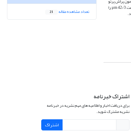
حدود 93 درجه و زبری در بازه 61 تا 99 نانومتر نشان داد. آزمون پراش پرتو
ایکس (XRD) تشکیل فاز غالب CrN با ساختار FCC و حضور مقداری فاز Cr₂N را تأیید کرد و تصاویر میکروسکوپ الکترونی روبشی سطح مقطع، رشد یکنواخت و ضخامت μm 42/3 را
تعداد مشاهده مقاله
21
اشتراک خبرنامه
برای دریافت اخبار و اطلاعیه های مهم نشریه در خبرنامه
نشریه مشترک شوید.
اشتراک