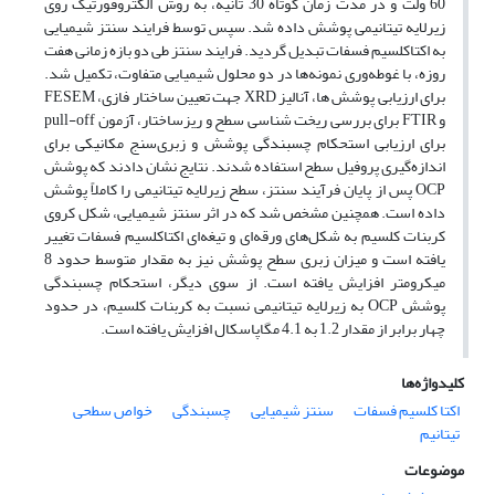
60 ولت و در مدت زمان کوتاه 30 ثانیه، به روش الکتروفورتیک روی
زیرلایه تیتانیمی پوشش داده شد. سپس توسط فرایند سنتز شیمیایی
به اکتاکلسیم فسفات تبدیل گردید. فرایند سنتز طی دو بازه زمانی هفت
روزه، با غوطه‌وری نمونه‌ها در دو محلول شیمیایی متفاوت، تکمیل شد.
برای ارزیابی‌ پوشش ها، آنالیز XRD جهت تعیین ساختار فازی، FESEM
و FTIR برای بررسی ریخت شناسی سطح و ریزساختار، آزمون pull-off
برای ارزیابی استحکام چسبندگی پوشش و زبری‌سنج مکانیکی برای
اندازه‌گیری پروفیل سطح استفاده شدند. نتایج نشان دادند که پوشش
OCP پس از پایان فرآیند سنتز، سطح زیرلایه تیتانیمی را کاملاً پوشش
داده است. همچنین مشخص شد که در اثر سنتز شیمیایی، شکل کروی
کربنات کلسیم به شکل‌های ورقه‌ای و تیغه‌ای اکتاکلسیم فسفات تغییر
یافته است و میزان زبری سطح پوشش نیز به مقدار متوسط حدود 8
میکرومتر افزایش یافته است. از سوی دیگر، استحکام چسبندگی
پوشش OCP به زیرلایه تیتانیمی نسبت به کربنات کلسیم، در حدود
چهار برابر از مقدار 1.2 به 4.1 مگاپاسکال افزایش یافته است.
کلیدواژه‌ها
اکتا کلسیم فسفات
سنتز شیمیایی
چسبندگی
خواص سطحی
تیتانیم
موضوعات