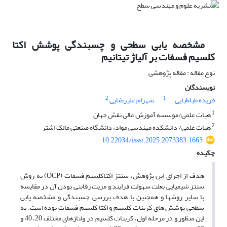
مشخصه یابی سطحی و چسبندگی پوشش اکتا
کلسیم فسفات بر آلیاژ تیتانیم
نوع مقاله : مقاله پژوهشی
نویسندگان
2
1
فریده طباطبایی
شهرام علیرضایی
1
هیات علمی/موسسه آموزش عالی نقش جهان
2
هیات علمی/ دانشکده مهندسی مواد، دانشگاه صنعتی مالک اشتر
10.22034/issst.2025.2073383.1663
چکیده
هدف از اجرای این پژوهش، سنتز اکتاکلسیم فسفات (OCP) به روش
سنتز شیمیایی بعلت سهولت فرایند و مزیت رقابتی بودن آن در مقایسه
با سایر روشها و همچنین با هدف بررسی چسبندگی و مشخصه یابی
سطحی پوشش های کربنات کلسیم و اکتا کلسیم فسفات بوده است. به
این منظور و در مرحله اول، کربنات کلسیم در ولتاژهای مختلف 20، 40 و