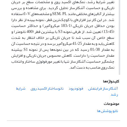
تغییر شرایط رشد، نمک‌های اکسید روی و مشخصات سطح بر جریان
تاریکی و حساسیت آشکارساز تحلیل گردید. برای مشاهده و بررسی
بیشتر از آنالیزهای مختلفی مانند SEM، PL و مشخصه‌های I-V استفاده
شد. در این کار نیز افزاره‌ای با کوچک‌ترین قطر، نمونه بهینه از نظر دارا
بودن حداقل جریان تاریکی (183/1 میکروآمپر) و حداکثر حساسیت
(13/45) تعیین شد. از طرفی نمونه S3 با بیشترین قطر (400 نانومتر) و
سطح خاص آن سبب شد تا جریان تاریکی بر خلاف انتظار به شدت
کاهش یابد و به مقدار 41/25 میکروآمپر برسد و در نتیجه حساسیت آن
به مقدار 01/38 رسید که در بین نمونه‌ها پس از نمونه S1 بیشینه
مقدار حساسیت را داراست. کاهش محسوس جریان تاریکی و افزایش
چشمگیر حساسیت آشکارساز تنها با تغییر مورفولوژی ساختار و انتخاب
نمک روی مناسب به دست آمد.
کلیدواژه‌ها
آشکارساز فرابنفش
فوتودیود
نانوساختار اکسید روی
شرایط
رشد
موضوعات
نانو پوشش ها