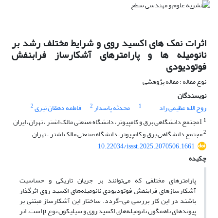
اثرات نمک های اکسید روی و شرایط مختلف رشد بر
نانومیله ها و پارامترهای آشکارساز فرابنفش
فوتودیودی
نوع مقاله : مقاله پژوهشی
نویسندگان
2
2
1
روح الله عظیمی راد
محدثه پاسدار
فاطمه دهقان نیری
1
1مجتمع دانشگاهی برق و کامپیوتر، دانشگاه صنعتی مالک اشتر ، تهران، ایران
2
مجتمع دانشگاهی برق و کامپیوتر، دانشگاه صنعتی مالک اشتر ، تهران
10.22034/issst.2025.2070506.1661
چکیده
پارامترهای مختلفی که می‌توانند بر جریان تاریکی و حساسیت
آشکارسازهای فرابنفش فوتودیودی نانومیله‌های اکسید روی اثرگذار
باشند در این کار بررسی می-گردد. ساختار این آشکارساز مبتنی بر
پیوندهای ناهمگون نانومیله‌های اکسید روی و سیلیکون نوع p است. اثر