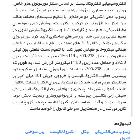
الکتروشیمیایی الکتروکاتالیست، بر اساس سنتز مورفولوژی‌های خاص،
روش منتخب بسیاری از پژوهش‌ها بوده است. در این پژوهش به روش
رسوب دهی الکتریکی دو مرحله‌ای، با تنظیم نسبت‌های مختلف غلظت
یون نیکل به افزودنی در ترکیب الکترولیت، پوشش دهی نمونه‌های
مختلف نیکل انجام شد و کارامدی آنها جهت الکترواکسایش اتانول در
محیط قلیایی بررسی شد. بررسی‌های ساختاری تأیید کرد مورفولوژی
نیکل می تواند از ظاهر فلیک‌های عمود بر سطح تا ساختار زبر متخلخل
طبقاتی میکرو-نانو مقیاس تغییر کند. با تنظیم نسبت غلظتی یون نیکل
به افزودنی معادل 300/238 و 150/119 به ترتیب حداکثر عدد زبری
292/0 و حداقل عدد زبری 144/0میکرومتر گزارش شد. به طوری که
نسبت غلظتی 300/238، با ایجاد مورفولوژی متخلخل میکرو-نانو،
بیشترین فعالیت الکتروکاتالیستی با خروجی جریان 101 میلی آمپر بر
سانتیمتر مربع فراهم شد که ظرفیت بالایی برای الکترواکسایش اتانول
غلیظ تا 4 مولار نشان داد. پایداری و دوام این رفتار الکتروکاتالیستی، طی
سیکل زنی پتانسیل پیوسته و کرونوآمپرومتری رضایت بخش بود.
سهولت تولید و قیمت مناسب این الکتروکاتالیست پایه نیکل، پتانسیل
کاربردی شدن در صنعت پیل سوختی اتانول را خواهد داشت.
کلیدواژه‌ها
رسوب دهی الکتریکی
نیکل
الکتروکاتالیست
پیل سوختی
اتانول