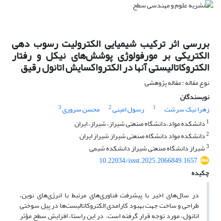
بررسی اثر ترکیب شیمیایی الکترولیت رسوب دهی
الکتریکی بر مورفولوژی پوشش‌های نیکل و رفتار
الکتروکاتالیستی آنها در الکترواکسایش اتانول رقیق
نوع مقاله : مقاله پژوهشی
نویسندگان
3
2
1
زهرا نیک سرشت
رسول امینی
محسن سروری
1
دانشکده مواد،دانشگاه صنعتی شیراز، شیراز، ایران
2
دانشکده مواد دانشگاه صنعتی شیراز شیراز ایران
3
شیراز دانشگاه صنعتی شیراز دانشکده شیمی
10.22034/issst.2025.2066849.1657
چکیده
در سال‌های اخیر با پیشرفت فناوری‌های مرتبط با انرژی‌های نوین،
طراحی و ساخت جهت بهبود کارامدی الکتروکاتالیست‌ها در پیل سوختی
اتانول، مورد توجه قرار گرفته است. در این راستا، افزایش سطح مؤثر