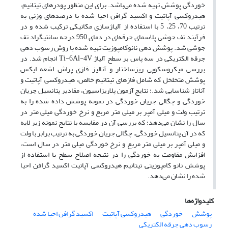
خوردگی پوشش تهیه شده می‌باشد. برای این منظور پودر‌های تیتانیم،
هیدروکسی آپاتیت و اکسید گرافن احیا شده با درصد‌های وزنی به
ترتیب 70، 25، 5 با استفاده از آلیاژسازی مکانیکی ترکیب شده و در
فرآیند تف جوشی پلاسمای جرقه‌ای در دمای 950 درجه سانتیگراد تف
جوشی شد. پوشش دهی نانوکامپوزیت تهیه شده با روش رسوب دهی
جرقه الکتریکی در سه پاس بر سطح آلیاژ Ti-6Al-4V انجام شد. در
بررسی میکروسکوپی ریز‌ساختار و آنالیز فازی پراش اشعه ایکس
پوشش متخلخل که شامل فاز‌های تیتانیم خالص، هیدروکسی آپاتیت و
آناتاز شناسایی شد.؛ نتایج آزمون پلاریزاسیون، مقادیر پتانسیل جریان
خوردگی و چگالی جریان خوردگی در نمونه پوشش داده شده را به
ترتیب ولت و میلی آمپر بر میلی متر مربع و نرخ خوردگی میلی متر در
سال را نشان می‌دهد؛ که بررسی آن در مقایسه با نتایج نمونه زیر لایه
که در آن پتانسیل خوردگی، چگالی جریان خوردگی به ترتیب برابر با ولت
و میلی آمپر بر میلی متر مربع و نرخ خوردگی میلی متر در سال است،
افزایش مقاومت به خوردگی را در نتیجه اصلاح سطح با استفاده از
پوشش نانو کامپوزیتی تیتانیم هیدروکسی آپاتیت اکسید گرافن احیا
شده را نشان می‌دهد.
کلیدواژه‌ها
پوشش
خوردگی
هیدروکسی آپاتیت
اکسید گرافن احیا شده
رسوب دهی جرقه الکتریکی