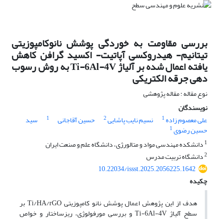
بررسی مقاومت به خوردگی پوشش نانوکامپوزیتی
تیتانیم- هیدروکسی آپاتیت- اکسید گرافن کاهش
یافته اعمال شده بر آلیاژ Ti-6Al-4V به روش رسوب
دهی جرقه الکتریکی
نوع مقاله : مقاله پژوهشی
نویسندگان
1
2
1
علی معصوم زاده
نسیم نایب پاشایی
حسین آقاجانی
سید
1
حسین رضوی
1
دانشکده مهندسی مواد و متالورژی، دانشگاه علم و صنعت ایران
2
دانشگاه تربیت مدرس
10.22034/issst.2025.2056225.1642
چکیده
هدف از این پژوهش اعمال پوشش نانو کامپوزیتی Ti/HA/rGO بر
سطح آلیاژ Ti-6Al-4V و بررسی مورفولوژی، ریز‌ساختار و خواص