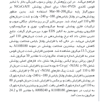
فراهم می‌کند. در این پژوهش از روش رسوب فیزیکی بخار با تبخیر
قوس کاتدی (Arc-PVD) برای اعمال پوشش NiCoCrAlY بر
سوپرآلیاژ پایه نیکلMar-M-200 استفاده شد. بدین منظور
پوشش‌هایی در ولتاژ بایاس‌های 180- و 240- ولت و شدت جریان‌های
80 و 110 آمپر ایجاد شد. سپس تاثیر آن بر ریزساختار، چگالی عیوب و
ترکیبات فازی پوشش توسط میکروسکوپ نوری و میکروسکوپ
الکترونی روبشی مجهز به آنالیز EDS مورد بررسی قرار گرفت. نتایج
تجربی نشان داد که نرخ پوشش‌دهی در شدت جریان‌های 110 آمپر
افزایش می‌یابد، در حالی که با افزایش ولتاژ بایاس ضخامت پوشش
کاهش می‌باید. بیشترین ضخامت پوشش در نمونه A110B180 به
میزان 13.5 میکرون مشاهده شد. همچنین افزایش شدت جریان قوس
منجر به افزایش اندازه و تعداد ماکروذرات تا مقادیر 50 میکرون شد.
آزمون پراش پرتو ایکس پوشش‌ها نشان داد فازهای اصلی پوشش
شامل γ΄-Ni3Al، γ-Ni و α-Co بوده است و با افزایش شدت جریان از
80 تا 110 آمپر، شدت پیک فازهای γ΄-Ni3Al و γ-Ni افزایش یافت.
همچنین با افزایش مقدار ولتاژ بایاس از 180- تا 240- ولت، اندازه بلورک
در پوشش افزایش یافت و برعکس با افزایش شدت جریان قوس از 80
به 110 آمپر اندازه بلورک کاهش یافت. کمترین و بیشترین اندازه بلورک
به ترتیب در نمونه‌های A110B180 و A80B240 با مقادیر 18 و 24.2
میکرون بدست آمد.