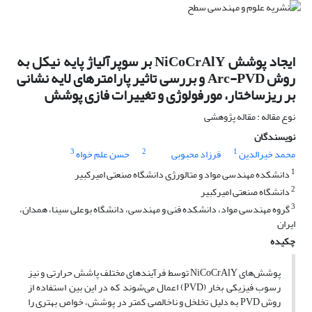
ایجاد پوشش NiCoCrAlY بر سوپرآلیاژ پایه نیکل به
روش Arc-PVD و بررسی تاثیر پارامترهای لایه نشانی
بر ریزساختار، مورفولوژی و تغییرات فازی پوشش
نوع مقاله : مقاله پژوهشی
نویسندگان
3
2
1
محمد خیرالدین
فرزاد محبوبی
حسن علم خواه
1
دانشکده مهندسی مواد و متالورژی دانشگاه صنعتی امیرکبیر
2
دانشگاه صنعتی امیرکبیر
3
گروه مهندسی مواد، دانشکده فنی و مهندسی، دانشگاه بوعلی سینا، همدان،
ایران
چکیده
پوشش‌های ‌NiCoCrAlY توسط فرآیندهای مختلف پاشش حرارتی و نیز
رسوب فیزیکی بخار (PVD) اعمال می‌شوند که در این ‌بین استفاده از
روش PVD به دلیل تخلخل و ناخالصی کمتر در پوشش، خواص بهتری را