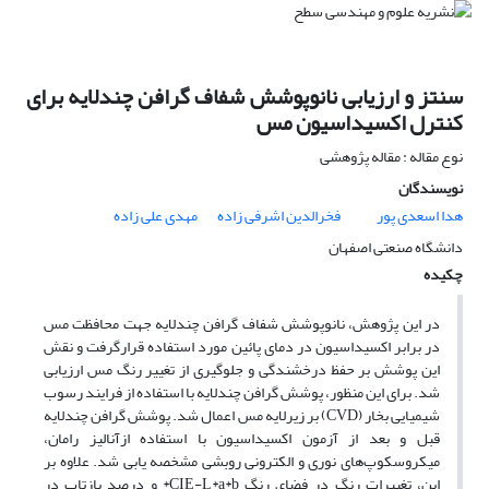
سنتز و ارزیابی نانوپوشش شفاف گرافن چندلایه برای
کنترل اکسیداسیون مس
نوع مقاله : مقاله پژوهشی
نویسندگان
هدا اسعدی پور
فخرالدین اشرفی زاده
مهدی علی زاده
دانشگاه صنعتی اصفهان
چکیده
در این پژوهش، نانوپوشش شفاف گرافن چندلایه جهت محافظت مس
در برابر اکسیداسیون در دمای پائین مورد استفاده قرارگرفت و نقش
این پوشش بر حفظ درخشندگی و جلوگیری از تغییر رنگ مس ارزیابی
شد. برای این منظور، پوشش گرافن چندلایه با استفاده از فرایند رسوب
شیمیایی بخار (CVD) بر زیرلایه مس اعمال شد. پوشش گرافن چندلایه
قبل و بعد از آزمون اکسیداسیون با استفاده ازآنالیز رامان،
میکروسکوپ‌های نوری و الکترونی روبشی مشخصه یابی شد. علاوه بر
این، تغییرات رنگ در فضای رنگ CIE-L*a*b* و درصد بازتاب در