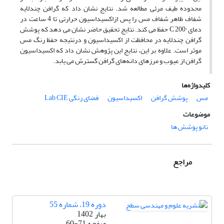
محدوده طیف مرئی مطالعه شد. نتایج نشان داد که گرافن چندلایه
شفاف ظاهر شفاف مس را پس ازاکسیداسیون حرارتی تا 4 ساعت در
دمای °C 200 حفظ می کند. نتایج تحقیق حاضر نشان می دهد که پوشش
گرافن چندلایه در محافظت از اکسیداسیون و درنتیجه حفظ رنگ مس
موثر است. علاوه بر این، نتایج این پژوهش نشان داد که اکسیداسیون
گرافن از عیوب و مرزهای دانه‌های گرافن گسترش می یابد.
کلیدواژه‌ها
مس
پوشش گرافن
اکسیداسیون
فضای رنگی Lab CIE
موضوعات
نانو پوشش ها
مراجع
دوره 19، شماره 55
بهار 1402
صفحه
60-71