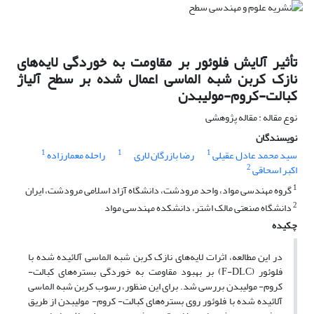
تأثیر آلایش فلوئور بر مقاومت به خوردگی لایه‌های
نازک کربن شبه الماسی اعمال شده بر سطح آلیاژ
کبالت-کروم-مولیبدن
نوع مقاله : مقاله پژوهشی
نویسندگان
1
1
1
سید محمد عادل عقیلی
رضا بازرگان لاری
راحله معمارزاده
2
اکبر اسحاقی
1
گروه مهندسی مواد، واحد مرودشت، دانشگاه آزاد اسلامی مرودشت، ایران
2
دانشگاه صنعتی مالک اشتر، دانشکده مهندسی مواد
چکیده
در این مطالعه، اثرات لایه‌های نازک کربن شبه الماسی آلائیده شده با
فلوئور (F-DLC) بر بهبود مقاومت به خوردگی بستره‌های کبالت-
کروم- مولیبدن بررسی شد. برای این منظور، رسوب کربن شبه الماسی
آلائیده شده با فلوئور روی بستر‌ه‌های کبالت- کروم- مولیبدن از طریق