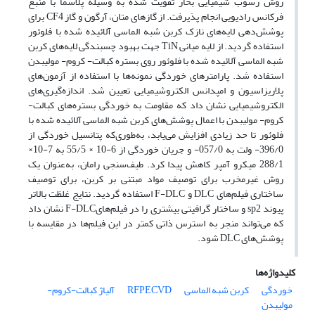
روش رسوب شیمیایی بخار تقویت شده به وسیله پلاسما با منبع
فرکانس رادیویی انجام پذیرفت. از گازهای متان، آرگون و گاز CF4 برای
پوشش‌دهی لایه‌های نازک کربن شبه الماسی آلائیده شده با فلوئور
استفاده گردید. از لایه میانی TiN جهت بهبود چسبندگی لایه‌های کربن
شبه الماسی آلائیده شده با فلوئور روی بستره کبالت- کروم- مولیبدن
استفاده شد. پارامترهای خوردگی نمونه‌ها با استفاده از آزمون‌های
پلاریزاسیون و امپدانس الکتروشیمیایی تعیین شد. اندازه‌گیری‌های
الکتروشیمیایی نشان داد که مقاومت به خوردگی بستره‌های کبالت-
کروم- مولیبدن با اعمال پوشش‌های کربن شبه الماسی آلائیده شده با
فلوئور تا حد زیادی افزایش می‌یابد، به‌طوری‌که پتانسیل خوردگی از
396/0- ولت به 057/0- و جریان خوردگی از 6-10 × 55/5 به 7-10×
288/1 میکرو آمپر کاهش پیدا کرد. طیف‌سنجی رامان، به‌عنوان یک
روش غیرمخرب برای توصیف مواد مبتنی بر کربن، برای توصیف
ساختاری فیلم‌های DLC و F-DLC استفاده گردید. نتایج غلظت بالاتر
پیوند sp2 و ساختار گرافیتی بیشتری را در فیلم‌هایF-DLC نشان داد
که می‌تواند منجر به استرس ذاتی کمتر در این فیلم‌ها در مقایسه با
پوشش‌های DLC شود.
کلیدواژه‌ها
خوردگی
کربن شبه الماسی
RFPECVD
آلیاژ کبالت-کروم-
مولیبدن