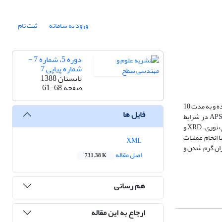
ورود به سامانه
ثبت نام
دوره 5، شماره 7 -
شماره پیاپی 7
تابستان 1388
صفحه
61-68
در این تحقیق ترکیب پودری %atB10-%atSi14-%atMo76 به کمک آسیاب سایشی و در شرایطی ویژه، آلیاژسازی مکانیکی شد. پودرهای حاصله در قالب فلزی، فشرده شده و به مدت 10
فایل ها
ساعت در دمای °C1100 تحت عملیات آنیل نفوذی خنثی قرار گرفتند؛ سپس قرص‌های زینتر شده کاملاً خورد شده و پس از دانه‌بندی، به کمک روش پاشش حرارتی APS در شرایط
حفاظت شده و حفاظت نشده، بر روی زیرلایه‌هایی از فولاد معمولی قرار گرفتند. خصوصیات فازی و ساختاری پودرها و پوشش‌های اعمالی به وسیله‌ی SEM، میکروسکوپ نوری، XRD و
ا انجام عملیات
XML
 به دلیل تفاوت در میزان گرم شدن و
اصل مقاله
731.38 K
هم رسانی
ارجاع به این مقاله