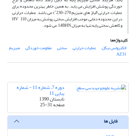
خوردگی پوشش افزایش می یابد. به همین خاطر بهترین محدوده برای
عملیات حرارتی آلیاژ های منیزیم c˚230-270 می باشد. عملیات حرارتی
در این محدوده دمایی موجب افزایش سختی پوشش به میزان HV 110
و کاهش سختی پایه تنها به میزان 14BHN می شود.
کلیدواژه‌ها
الکترولس نیکل
عملیات حرارتی
سختی
مقاومت خوردگی
منیزیم
AZ31
دوره 7، شماره 11 - شماره
پیاپی 11
تابستان 1390
صفحه
25-31
فایل ها