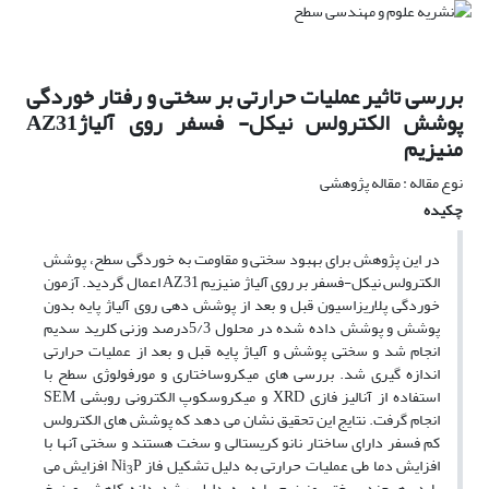
بررسی تاثیر عملیات حرارتی بر سختی و رفتار خوردگی
پوشش الکترولس نیکل- فسفر روی آلیاژAZ31
منیزیم
نوع مقاله : مقاله پژوهشی
چکیده
در این پژوهش برای بهبود سختی و مقاومت به خوردگی سطح، پوشش
الکترولس نیکل-فسفر بر روی آلیاژ منیزیم AZ31 اعمال گردید. آزمون
خوردگی پلاریزاسیون قبل و بعد از پوشش دهی روی آلیاژ پایه بدون
پوشش و پوشش داده شده در محلول 5/3درصد وزنی کلرید سدیم
انجام شد و سختی پوشش و آلیاژ پایه قبل و بعد از عملیات حرارتی
اندازه گیری شد. بررسی های میکروساختاری و مورفولوژی سطح با
استفاده از آنالیز فازی XRD و میکروسکوپ الکترونی روبشی SEM
انجام گرفت. نتایج این تحقیق نشان می دهد که پوشش های الکترولس
کم فسفر دارای ساختار نانو کریستالی و سخت هستند و سختی آنها با
افزایش دما طی عملیات حرارتی به دلیل تشکیل فاز Ni
P افزایش می
3
یابد، هرچند سختی منیزیم پایه به دلیل رشد دانه کاهش و نرخ