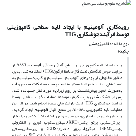
رویه‌کاری آلومینیم با ایجاد لایه سطحی کامپوزیتی
توسط فرآیندجوشکاری TIG
نوع مقاله : مقاله پژوهشی
چکیده
جهت ایجاد لایه کامپوزیتی بر سطح آلیاژ ریختگی آلومینیم A380 از
فرآیند قوس تنگستن تحت گاز محافظ آرگون(TIG) استفاده شد. بدین
منظور مخلوطی از پودرهای آلومینیم، سیلیسیم و کاربید‌سیلیسیم به
نسبت‌های مختلف همراه با مقدار مناسب چسب سیلیکات سدیم و آب
به‌صورت خمیر پیش‌نشست بر روی زیرلایه مورد نظر چسبانده شد.
پس از خشک شدن و پیشگرم نمونه‌ها عملیات ذوب سطحی توسط
فرآیند جوشکاری TIG تحت پارامترهای بهینه انجام شد. در اثر این
عملیات لایه کامپوزیتی Al-SiC بر سطح آلیاژ آلومینیم ایجاد گردید.
جهت ارزیابی ریزساختاری و بررسی خواص لایه ایجاد شده بر زیرلایه از
پراش‌سنجی پرتو ایکس(XRD)، میکروسکوپ نوری و الکترونی
روبشی(SEM)، میکروآنالیزور عنصری(EDS) و ریزسختی‌سنجی
استفاده شد. نتایج حاصل توزیع یکنواختی از ذرات SiC در زمینه