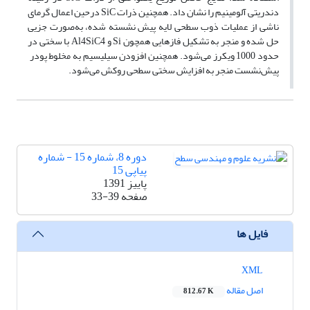
دندریتی آلومینیم را نشان داد. همچنین ذرات SiC درحین اعمال گرمای
ناشی از عملیات ذوب سطحی لایه پیش نشسته شده، به‌صورت جزیی
حل شده و منجر به تشکیل فازهایی همچون Si و Al4SiC4 با سختی در
حدود 1000 ویکرز می‌شود. همچنین افزودن سیلیسیم به مخلوط پودر
پیش‌نشست منجر به افزایش سختی سطحی روکش می‌شود.
دوره 8، شماره 15 - شماره
پیاپی 15
پاییز 1391
صفحه
33-39
فایل ها
XML
اصل مقاله
812.67 K