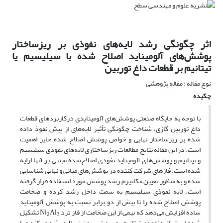
اثر چگونگی رشد لایه‌های نفوذی بر ریزساختار
پوشش‌های آلومیناید اصلاح شده با سیلیسیم یا
تیتانیم بر قطعات داغ توربین
نوع مقاله : مقاله پژوهشی
چکیده
با توجه به جایگاه صنعتی پوشش‌های آلومینایدی درکاربردهای قطعات
داغ توربین گازی، شناخت چگونگی تأثیر لایه‌های از پیش‌ نفوذ داده
شده بر ریزساختار نهایی و خواص پوشش اصلاح شده حایز اهمیت
است. در این مقاله نتایج مطالعات ریزساختاری لایه‌های نفوذی سیلیسیم
و تیتانیم و پوشش‌های آلومیناید نفوذی اصلاح‌شده مبتنی بر آنها ارایه
شده است. فازهای شرکت کننده در پوشش‌های میانی و نهایی شناسایی
شده و به منظور تعیین مکانیزم رشد پوشش مورد استفاده قرار گرفته
است. لایه نفوذی سیلیسیم به سمت داخل رشد کرده و ضخامت
پوشش اصلاح شده را تا بیش از دو برابر نسبت به پوشش آلومیناید
ساده افزایش می‌دهد که نیمی از این ضخامت از فاز ترد Ni
Al
تشکیل
2
3
شده است. لایه نفوذی تیتانیم به سمت بیرون زیرلایه رشد می‌کند و با