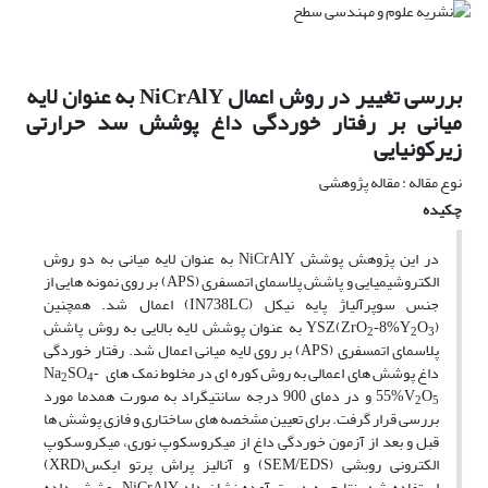
بررسی تغییر در روش اعمال NiCrAlY به عنوان لایه
میانی بر رفتار خوردگی داغ پوشش سد حرارتی
زیرکونیایی
نوع مقاله : مقاله پژوهشی
چکیده
در این پژوهش پوشش
به عنوان لایه میانی به دو روش
NiCrAlY
الکتروشیمیایی و پاشش پلاسمای اتمسفری (
) بر روی نمونه هایی از
APS
جنس سوپرآلیاژ پایه نیکل (
) اعمال شد. همچنین
IN738LC
(
) به عنوان پوشش لایه بالایی به روش پاشش
YSZ
ZrO
-8%Y
O
2
2
3
پلاسمای اتمسفری (
) بر روی لایه میانی اعمال شد. رفتار خوردگی
APS
داغ پوشش های اعمالی به روش کوره ای در مخلوط نمک های
Na
SO
-
2
4
و در دمای 900 درجه سانتیگراد به صورت همدما مورد
55%V
O
2
5
بررسی قرار گرفت. برای تعیین مشخصه های ساختاری و فازی پوشش ها
قبل و بعد از آزمون خوردگی داغ از میکروسکوپ نوری، میکروسکوپ
الکترونی روبشی (
) و آنالیز پراش پرتو ایکس(
)
XRD
SEM/EDS
استفاده شد. نتایج به دست آمده نشان داد
پوشش داده
NiCrAlY