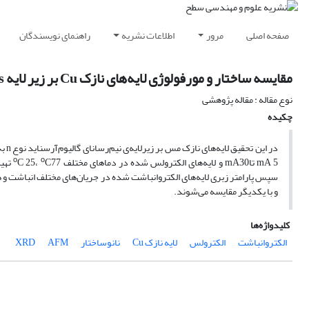
صفحه اصلی
مرور
اطلاعات نشریه
راهنمای نویسندگان
مقایسه ساختار و مورفولوژی لایه‌های نازک Cu بر زیر لایه GaAsدر روش‌های الکتروانباشت و الکترولس
نوع مقاله : مقاله پژوهشی
چکیده
در 
mA 5 تاmA30 و لایه‌های الکترولس شده در دماهای مختلف
C 25،
o
o
و با یکدیگر مقایسه می‌شوند.
کلیدواژه‌ها
الکتروانباشت
الکترولس
لایه نازک Cu
نانوساختار
AFM
XRD