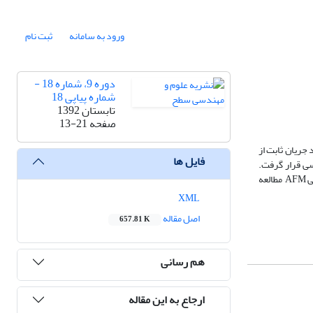
ورود به سامانه
ثبت نام
دوره 9، شماره 18 -
شماره پیاپی 18
تابستان 1392
صفحه
13-21
 شده با مد جریان ثابت از
فایل ها
‌ها به کمک دستگاه‌های XRD و SEM مورد بررسی قرار گرفت.
سپس پارامتر زبری لایه‌های الکتروانباشت شده در جریان‌های مختلف انباشت و هم‌چنین زبری لایه‌های الکترولس شده در دماهای مختلف به کمک میکرسکوپ نیروی اتمی AFM مطالعه
XML
اصل مقاله
657.81 K
هم رسانی
ارجاع به این مقاله