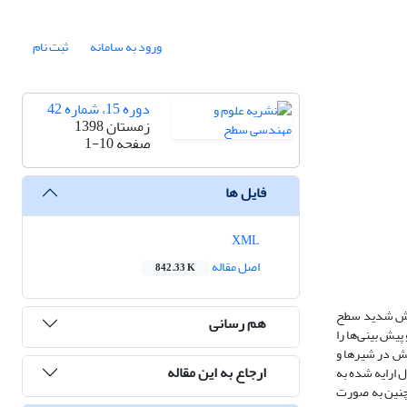
ورود به سامانه
ثبت نام
دوره 15، شماره 42
زمستان 1398
صفحه
1-10
فایل ها
XML
اصل مقاله
842.33 K
سایش شدید سطح
هم رسانی
پیش بینی‌ها را
یش در شیرها و
ارجاع به این مقاله
 ارایه شده به
چنین به صورت