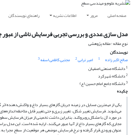
صفحه اصلی
مرور
اطلاعات نشریه
راهنمای نویسندگان
مدل سازی عددی و بررسی تجربی فرسایش ناشی از عبور جر
نوع مقاله : مقاله پژوهشی
نویسندگان
3
2
1
صالح اکبر زاده
امیر ترابی
مجتبی کاظمی اسفه
1
دانشگاه صنعتی اصفهان
2
دانشگاه شهرکرد
3
دانشگاه جامع امام حسین (ع)
چکیده
یکی از مهمترین مسایل در زمینه جریان گازهای بسیار داغ و واکنش‌دهنده ا
می‌شوند. فرسایش تغییر شکل، تغییر زبری و حتی تغییر قابل ملاحظه اندازه‌های نس
در مورد آن با مشکل روبروکند. بنابراین داشت تخمینی از میزان فرسایش سطوج
مجاری که گازهای بسیار داغ از آنها عبور می‌کنند، ارایه شده است. این مدل بر
عنوان ورودی قرار گرفته و نرخ فرسایش موضعی هر موقعیت از سطح مجرا به 