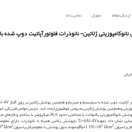
ارسال مقاله
داوران
تماس با ما
Ti-6Al- به وسیله‌ی پوشش نانوکامپوزیتی ژلاتین- نانوذرات فلوئورآپاتیت دوپ ش
یران
وکامپوزیتی و همچنین پوشش ژلاتینی به روش غوطه­وری ایجاد شد. سپس خواص فیزیکی، خ
شش نانوکامپوزیتی یکنواخت با ضخامتی حدود 26
6 میکرومتر با ساختار و فازهای م
/
زبری با افزودن نانوذرات به پوشش ژلاتین بود. اندازه­گیری­های الکتروشیمیایی نشان داد نمونهTi-6Al-4V باپوشش ژلاتین همراه ب
4
2
5
2
ریزاسیون R
Ωcm
=1.191×10
ونمونه بدون پوشش با مقاومتپلاریزاسیونR
Ωcm
0
P