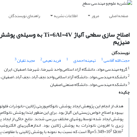
صفحه اصلی
مرور
اطلاعات نشریه
راهنمای نویسندگان
اصلاح سازی سطحی آلیاژ 4V
منیزیم
نویسندگان
3
2
1
1
حجت الله آقاسی
تهمینه احمدی
فرید نعیمی
مجید تقیان
1
گروه مهندسی مواد، دانشگاه آزاد اسلامی واحد شهرضا، شهرضا، اصفهان، ایران
2
دانشکده مهندسی مواد، دانشگاه آزاد اسلامی واحد نجف آباد، نجف آباد، اصفهان، ا
3
دانشکده مهندسی مواد، دانشگاه صنعتی اصفهان
چکیده
بهبود و اصلاح خواص زیستی این آلیاژ بود. برای این منظور ابتدا پوشش نان
پوشش ایجاد شده توسط روش­های مختلف بررسی شدند. نتایج حاکی از ایجاد پو
5
2
Ωcm
=5.349×10
R
است که نسبت به نمونه با پوشش ژلاتینی با مقاومت پلا
P