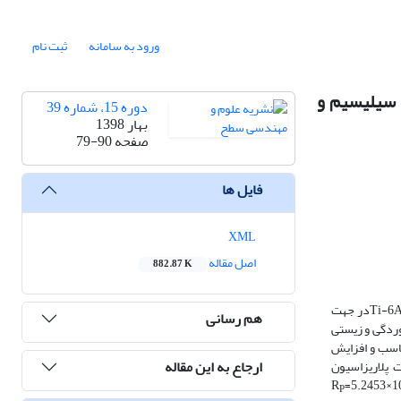
ورود به سامانه
ثبت نام
ده با سیلیسیم و
دوره 15، شماره 39
بهار 1398
صفحه
79-90
فایل ها
XML
اصل مقاله
882.87 K
هدف از انجام این پژوهش ایجاد پوشش نانوکامپوزیتی ژلاتین-نانوذرات فلوئور آپاتیت دوپ شده با سیلیسیم و منیزیم و همچنین پوشش ژلاتین بر روی آلیاژ Ti-6Al-4Vدر جهت
هم رسانی
وردگی و زیستی
ناسب و افزایش
ارجاع به این مقاله
ا نانوذرات دارای مقاومت پلاریزاسیون
=5.2453×1
P