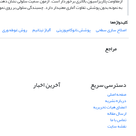
ازمقاومت پلاریزاسیون بالاتری برخوردار است. آزمون سمیت سلولی نشان دهن
به نمونه بدون پوشش، تفاوت آماری معنی­دار دارد. چسبندگی سلولی بر روی نمون
کلیدواژه‌ها
اصلاح سازی سطحی
پوشش نانوکامپوزیتی
آلیاژ تیتانیم
روش غوطه وری
مراجع
دسترسی سریع
آخرین اخبار
صفحه اصلی
درباره نشریه
اعضای هیات تحریریه
ارسال مقاله
تماس با ما
نقشه سایت