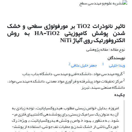
تاثیر نانوذرات TiO2 بر مورفولوژی سطحی و خشک
شدن پوشش کامپوزیتی HA-TiO2 به روش
الکتروفورتیک روی آلیاژ NiTi
نوع مقاله : مقاله پژوهشی
نویسندگان
2
1
ویدا خلیلی
جعفر خلیل علافی
1
گروه مهندسی مواد، دانشکده فنی و مهندسی، دانشگاه بناب، بناب
2
مرکز تحقیقات مواد پیشرفته و فرآوری مواد معدنی، دانشکده مهندسی مواد،
دانشگاه صنعتی سهند، تبریز
چکیده
امروزه، بدلیل خواص زیستی مطلوب هیدروکسی­اپاتیت، توجه زیادی به
آن به عنوان یک سرامیک زیستی برای پوشش­دهی کاشتنی­های فلزی می­
شود. به منظور بهبود خواص پوشش هیدروکسی­اپاتیت، بویژه ترک
خوردگی ناشی از خشک شدن و عملیات تف جوشی، استفاده از پوشش­