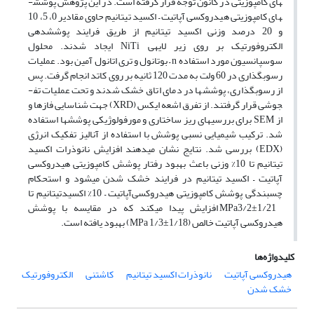
های کامپوزیتی در کانون توجه قرار گرفته است. در این پژوهش پوشش­
های کامپوزیتی هیدروکسی آپاتیت – اکسید تیتانیم حاوی مقادیر 0، 5، 10
و 20 درصد وزنی اکسید تیتانیم از طریق فرایند پوشش­دهی
الکتروفورتیک بر روی زیر لایه­ی NiTi ایجاد شدند. محلول
سوسپانسیون مورد استفاده n – بوتانول و تری اتانول آمین بود. عملیات
رسوبگذاری در 60 ولت به مدت 120 ثانیه بر روی کاتد انجام گرفت. پس
از رسوبگذاری، پوشش­ها در دمای اتاق خشک شدند و تحت عملیات تف­
جوشی قرار گرفتند. از تفرق اشعه ایکس (XRD) جهت شناسایی فازها و
از SEM برای بررسی­های ریز ساختاری و مورفولوژیکی پوشش­ها استفاده
شد. ترکیب شیمیایی نسبی پوشش­­ با استفاده از آنالیز تفکیک انرژی
(EDX) بررسی شد. نتایج نشان می­دهند افزایش نانوذرات اکسید
تیتانیم تا 10% وزنی باعث بهبود رفتار پوشش کامپوزیتی هیدروکسی
آپاتیت – اکسید تیتانیم در فرایند خشک شدن می­شود و استحکام
چسبندگی پوشش کامپوزیتی هیدروکسی‌آپاتیت – 10% اکسیدتیتانیم تا
MPa3/2±1/21 افزایش پیدا می­کند که در مقایسه با پوشش
هیدروکسی آپاتیت خالص (MPa 1/3±1/18) بهبود یافته است.
کلیدواژه‌ها
هیدروکسی آپاتیت
نانوذرات اکسید تیتانیم
کاشتنی
الکتروفورتیک
خشک شدن