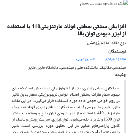
افزایش سختی سطحی فولاد مارتنزیتی410 با استفاده
از لیزر دیودی توان بالا
نوع مقاله : مقاله پژوهشی
نویسندگان
محمود مرادی
حسین عربی
مهندسی مکانیک، دانشکده فنی و مهندسی، دانشگاه ملایر، ملایر
چکیده
سختکاری سطحی ‌لیزری، یکی از تکنولوژیهای امید بخش است که ‌برای
‌بهبود سطح فلزات بمنظور اصلاح خواص ‌تریبولوژیکی ‌سطح‌ بدون ‌تاثیر
بر روی ‌خواص ‌حجمی ماده مورد استفاده قرار می‌گیرد. در این ‌مقاله
بطور تجربی به بررسی قابلیت ‌‌سختکاری ‌سطحی لیزری فولاد ضد زنگ
مارتنزیتی 410 با استفاده ‌از لیزر دیودی توان بالای پیوسته با حداکثر
توان 1600 وات پرداخته‌ می‌شود. توان لیزری، سرعت‌ روبش ‌و فاصله از
‌کانون پارامترهای متغیر در این تحقیق مورد بررسی است. تاثیر
پارامترهای فرآیند روی ‌عمق ‌و پهنای لایه ‌سخت شده و میکروسختی ‌در