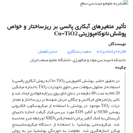
تأثیر متغیرهای آبکاری پالسی بر ریزساختار و خواص
پوشش نانوکامپوزیتی Cu-TiO2
نویسندگان
فائزه خراشادیزاده
سعید رستگاری
حسن ثقفیان
دانشکده مهندسی مواد و متالورژی، دانشگاه علم و صنعت ایران
چکیده
در تحقیق حاضر، پوشش کامپوزیتی Cu-TiO
به روش آبکاری پالسی با
2
استفاده از محلول سولفات مس حاوی نانوذرات TiO
با اندازه میانگین
2
nm 20 به مدت 60 دقیقه در دمای اتاق روی زیرلایه فولادی ایجاد شد و
تاثیر پارامترهای فرکانس و چگالی جریان متوسط بر ریزساختار و مقدار
ذرات TiO
موجود در پوشش با استفاده از میکروسکوپ الکترونی
2
روبشی (SEM) و آنالیز EDS مورد بررسی قرار گرفت. اندازه دانه­های
کریستالی به کمک آنالیز پراش اشعه ایکس(XRD) و رابطه شرر محاسبه
شد. میکروسختی پوشش­ها با استفاده از دستگاه میکروسختی­سنج
ویکرز اندازه­گیری شد. مقاومت به خوردگی پوشش­ها نیز به روش