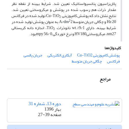
پلاریزاسیون پتانسیواستاتیک تعیین شد. شرایط بهینه از نقطه نظر
مقدار ذرات هم رسوب شده در پوشش و میکروسختی تعیین شد.
نتایج نشان داد که پوشش کامپوزیتی Cu-TiO
تولید شده در فرکانس
2
2
Hz 20 و چگالی جریان متوسط A/dm
2 به عنوان پوشش تولید شده در
شرایط بهینه، دارای wt.%9/1 نانوذرات TiO
، اندازه دانه کریستالی
2
nm27، میکروسختیHV180 و نرخ خوردگی mpy 56/ 0بود.
کلیدواژه‌ها
پوشش کامپوزیتی Cu-TiO2
آبکاری الکتریکی
جریان پالسی
فرکانس
چگالی جریان متوسط
مراجع
دوره 13، شماره 31
بهار 1396
صفحه
27-39