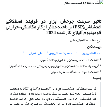
تاثیر سرعت چرخش ابزار در فرایند اصطکاکی
اغتشاشی(FSP) بر ناحیه متاثر از کار مکانیکی-حرارتی
آلومینیوم آلیاژی کارشده 2024
نوع مقاله : مقاله پژوهشی
نویسندگان
3
2
1
عبدالله لعل پور
مسعود مصلایی پور
علی اشرفی
1
دانشکده مهندسی معدن و متالورژی دانشگاه یزد
2
گروه مواد، دانشکده معدن و متالورژی، پردیس فنی مهندسی، دانشگاه یزد
3
دانشکده مواد، دانشگاه صنعتی اصفهان
چکیده
فرایند اصطکاکی اغتشاشی روی ورق آلومینیوم آلیاژی 2024 با ضخامت
5/2 میلیمتر انجام شد. تغییر در شکل و اندازه دانه ها در منطقه متاثر از
کار مکانیکی- حرارتی، وابستگی زیادی به متغیرهای اجرایی فرایند
اصطکاکی اغتشاشی دارد. در این تحقیق اثر سرعت چرخش بر تغییرات