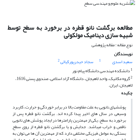
مطالعه برگشت نانو قطره در برخورد به سطح توسط
شبیه سازی دینامیک مولکولی
نوع مقاله : مقاله پژوهشی
نویسندگان
2
1
سعید اسدی
سجاد حیدرپورکیائی
1
دانشکده مهندسی دانشگاه پیام نور
2
گروه مکانیک، واحد لاهیجان، دانشگاه آزاد اسلامی، صندوق پستی 1616،
لاهیجان، ایران.
چکیده
پوششهای نانویی به علت مقاومت بالا در برابر خوردگی و حرارت، کاربرد
وسیعی در سال های اخیر پیدا کرده اند. برگشت نانو قطره پس از
برخورد به سطح، یکی از مهمترین پارامترها در ایجاد پوشش های نانویی
ناقص و خراب میباشد. جدایش و یا برگشتن نانو قطره از روی سطح
بستگی به عوامل فیزیکی مختلفی دارد که از مهمترین آن ها می توان به
قطر، سرعت و زاویه برخورد نانو قطره به سطح اشاره کرد. هدف از