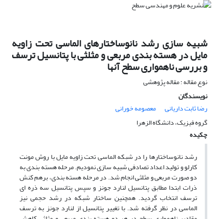
شبیه سازی رشد نانوساختارهای الماسی تحت زاویه
مایل در هسته بندی مربعی و مثلثی با پتانسیل ترسف
و بررسی ناهمواری سطح آنها
نوع مقاله : مقاله پژوهشی
نویسندگان
رضا ثابت داریانی
معصومه خورانی
گروه فیزیک، دانشگاه الزهرا
چکیده
رشد نانوساختارها را در شبکه الماسی تحت زاویه مایل با روش مونت
کارلو و تولید اعداد تصادفی شبیه سازی نمودیم. مرحله هسته بندی به
دو صورت مربعی و مثلثی انجام شد. در مرحله هسته بندی، برهم کنش
ذرات ابتدا مطابق پتانسیل لنارد جونز و سپس پتانسیل سه ذره ای
ترسف انتخاب گردید. همچنین ساختار شبکه در رشد حجمی نیز
الماسی در نظر گرفته شد. با تغییر پتانسیل از لنارد جونز به ترسف
مقادیر ناهمواری سطح در هر دو هسته بندی مربعی و مثلثی کاهش