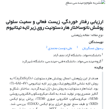
ارزیابی رفتار خوردگی، زیست فعالی و سمیت سلولی
پوشش نانوساختار هاردستونیت روی زیر لایه تیتانیوم
نوع مقاله : مقاله پژوهشی
نویسندگان
2
1
رسول عسگریان
علی دوست محمدی
1
دانشکده مواد، دانشگاه آزاد نجف آباد
2
گروه مهندسی مواد، دانشکده فنی-مهندسی، دانشگاه شهرکرد
چکیده
هدف از این پژوهش، اعمال پوشش هاردستونایت (Ca
O
ZnSi
) به
2
2
7
روش لایه نشانی الکتروفورتیک روی زیر لایه تیتانیومی (Ti-6Al-4V)
بود. ابتدا هاردستونایت به روش سل-ژل تهیه گردید. ساختار، شکل و
آنالیز عنصری پودر تولید شده، به کمک میکروسکوپ الکترونی روبشی
(SEM)، میکروسکوپ الکترونی عبوری (TEM)، پراش پرتو ایکس
(XRD) و طیف سنج توزیع انرژی پرتو ایکس (EDAX) بررسی شد.
سمیت نانوذرات نیز به روش MTT بررسی گردید. پوشش دهی