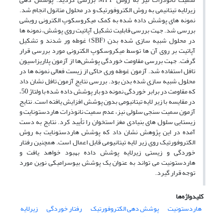
زیرلایه تیتانیمی به روش الکتروفورتیک و در محلول متانول انجام شد.
نمونه های پوشش داده شده به کمک میکروسکوپ الکترونی روبشی
بررسی شد. جهت بررسی قابلیت تشکیل آپاتیت روی پوشش، نمونه ها
در محلول شبیه سازی شده بدن (SBF) غوطه ور شدند و تشکیل
آپاتیت بر روی آن ها توسط میکروسکوپ الکترونی مورد بررسی قرار
گرفت. جهت بررسی مقاومت خوردگی پوشش‌ها از آزمون پلاریزاسیون
تافل استفاده شد. آزمون غوطه وری حاکی از زیست فعالی نمونه ها در
محلول شبیه سازی شده بدن بود. بررسی نتایج آزمون تافل نشان داد
که مقاومت در برابر خوردگی نمونه دو بار پوشش داده شده با ولتاژ 50،
در مقایسه با زیر لایه تیتانیومی بدون پوشش افزایش یافته است. نتایج
آزمون سمیت سنجی سلولی نیز، عدم سمیت نانوذرات هاردستونایت و
زیستایی سلول های بنیادی مغز استخوان را تأیید کرد. نتایج به دست
آمده در این پژوهش نشان داد که پوشش هاردستونایت به روش
الکتروفورتیک روی زیر لایه تیتانیومی قابل اعمال است. همچنین رفتار
خوردگی و زیستی زیرلایه پوشش داده بهبود خواهد یافت و
هاردستونیت می تواند به عنوان یک پوشش بیوسرامیکی نوین مورد
توجه قرار گیرد.
کلیدواژه‌ها
هاردستونیت
پوشش دهی الکتروفورتیک
رفتار خوردگی
زیرلایه