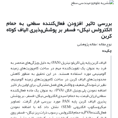
بررسی تاثیر افزودن فعال‌کننده سطحی به حمام
الکترولس نیکل- فسفر بر پوشش‌پذیری الیاف کوتاه
کربن
نوع مقاله : مقاله پژوهشی
چکیده
الیاف کربن پایه پلی اکریلو نیتریل (PAN) به دلیل ویژگی‌های منحصر به
فرد به عنوان یک تقویت‌کننده مهم در ساخت کامپوزیت‌های زمینه
آلومینیمی مورد استفاده هستند. در این تحقیق به منظور کاهش
محدودیت‌های الیاف کربن در ساخت کامپوزیت‌های زمینه آلومینیم،
نظیر ترشوندگی ضعیف و واکنش‌های فصل مشترکی، برای اولین بار تاثیر
اضافه نمودن پلی وینیل الکل (PVA)، به عنوان یک ماده فعال‌کننده
سطحی ارزان قیمت، به حمام اسیدی الکترولس نیکل-فسفر، بر پوشش
پذیری الیاف کربن پایه PAN مورد بررسی قرار گرفت. تصاویر
میکروسکوپ الکترونی (SEM) نشان داد که با اضافه نمودن
فعال‌کنندهPVAبه حمام الکترولس، رسوب ذرات ریز نیکل- فسفر روی
الیاف کربن افزایش یافته و یکنواخت‌تر شد. یکنواختی لایه پوشش داده