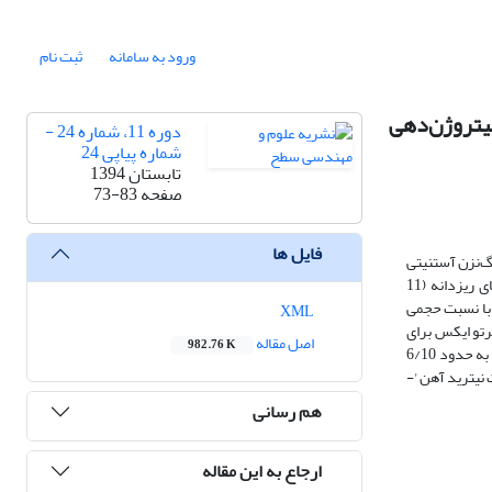
ورود به سامانه
ثبت نام
نه پس از فرآیند نیتروژن‌دهی
دوره 11، شماره 24 -
شماره پیاپی 24
تابستان 1394
صفحه
73-83
فایل ها
نگ‌نزن آستنیتی
AISI 304L بررسی شده است. به این منظور، ابتدا با استفاده از فرآیند نورد سرد و آنیل بازگشتی ساختار مارتنزیتی ناشی از کرنش، نمونه‌هایی با اندازه دانه‌های ریزدانه (11
یب گاز نیتروژن و هیدروژن با نسبت حجمی
XML
رتو ایکس برای
اصل مقاله
982.76 K
بررسی فازهای ایجادشده استفاده شد. نتایج بررسی‌ها نشان داد کاهش اندازه دانه از ابعاد ریزدانه به فوق‌ریزدانه موجب افزایش ضخامت لایه نیتریدی از حدود 6/4 به حدود 6/10
 نیترید آهن '-
هم رسانی
ارجاع به این مقاله