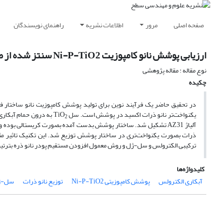
صفحه اصلی
مرور
اطلاعات نشریه
راهنمای نویسندگان
ارزیابی پوشش نانو کامپوزیت Ni-P-TiO2 سنتز شده از طریق فرآیند ترکیبی الکترولس/ سل-ژل
نوع مقاله : مقاله پژوهشی
چکیده
در تحقیق حاضر یک فرآیند نوین برای تولید پوشش کامپوزیت نانو ساختار ف
یکنواخت‌تر نانو ذرات اکسید در پوشش است. سل TiO
به درون حمام آبکاری الکترولس Ni-P با یک سرعت کنترل شده اضا
2
آلیاژ AZ31 تشکیل شد. ساختار پوشش بدست آمده بصورت کریستالی بوده و اندازه ذرات TiO
ذرات بصورت یکنواخت‌تری در ساختار پوشش توزیع شد. این تکنیک تاثیر مث
ترکیبی الکترولس و سل-ژل و روش معمول افزودن مستقیم پودر نانو ذره بترتیب 1025 و 
کلیدواژه‌ها
آبکاری الکترولس
پوشش کامپوزیتی Ni-P-TiO2
توزیع نانو ذرات
سل-ژ