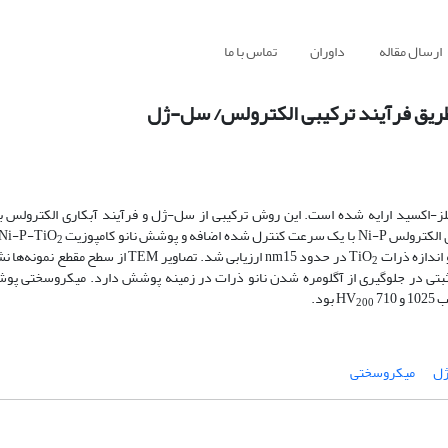
ارسال مقاله
داوران
تماس با ما
لز-اکسید ارایه شده است. این روش ترکیبی از سل-ژل و فرآیند آبکاری الکترولس به
فه و پوشش نانو کامپوزیت Ni-P-TiO
2
در حدود nm15 ارزیابی شد. تصاویر TEM از سطح مقط
2
بتی در جلوگیری از آگلومره شدن نانو ذرات در زمینه پوشش دارد. میکروسختی پو
HV
710 بود.
200
ل
میکروسختی