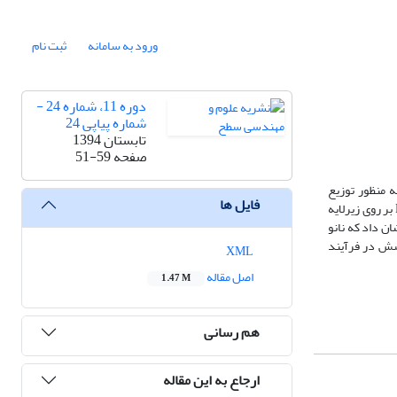
ورود به سامانه
ثبت نام
دوره 11، شماره 24 -
شماره پیاپی 24
تابستان 1394
صفحه
51-59
 منظور توزیع
فایل ها
بر روی زیرلایه
ع نمونه‌ها نشان داد که نانو
شش در فرآیند
XML
اصل مقاله
1.47 M
هم رسانی
ارجاع به این مقاله