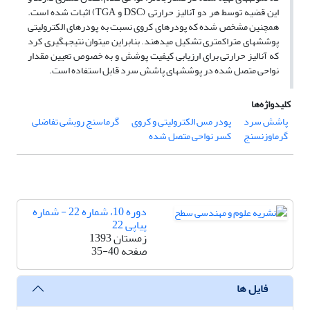
این قضیه توسط هر دو آنالیز حرارتی (
و
) اثبات شده است.
TGA
DSC
همچنین مشخص شده که پودرهای کروی نسبت به پودرهای الکترولیتی
پوشش‏های متراکم‏تری تشکیل می‏دهند. بنابراین می‏توان نتیجه‏گیری کرد
که آنالیز حرارتی برای ارزیابی کیفیت پوشش و به خصوص تعیین مقدار
نواحی متصل شده در پوشش‏های پاشش سرد قابل استفاده است.
کلیدواژه‌ها
پاشش سرد
پودر مس الکترولیتی و کروی
گرماسنج روبشی تفاضلی
گرماوزن‏سنج
کسر نواحی متصل شده
دوره 10، شماره 22 - شماره
پیاپی 22
زمستان 1393
صفحه
35-40
فایل ها