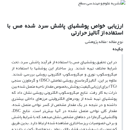
ارزیابی خواص پوشش‏های پاشش سرد شده مس با
استفاده از آنالیز حرارتی
نوع مقاله : مقاله پژوهشی
چکیده
در این تحقیق پوشش‏های مس با استفاده از فرآیند پاشش سرد، تحت
شرایط مختلف تهیه شدند. ریز ساختار این پوشش‏ها با استفاده از
میکروسکوپ نوری و میکروسکوپ الکترونی روبشی بررسی شدند.
علاوه بر این، آنالیزگرماسنج روبشی تفاضلی (
) و گرماوزن سنجی
DSC
(
) برای ارزیابی کیفیت پوشش بخصوص مقدار ناحیه متصل شده بین
TG
ذرات به کار رفت. نتایج میکروسکوپ الکترونی روبشی نشان داد که
پوشش‏های تهیه شده از پودرهای الکترولیتی مرزهای داخلی بیشتری
داشته و در نتیجه در یک مقدار مشخص از کسر نواحی متصل شده،
مقدار کلی نواحی متصل نشده در آن‏ها بیش‌تر است. نتایج
،
DSC
واکنش‏هایی گرمازا در دماهای مشخص نشان می‏دهد که با شرایط پاشش
و برخی خصوصیات ریزساختاری مشاهده شده ارتباط دارد. بدین طریق
که نمونه‏های تهیه شده در فشار بالاتر، نواحی عدم اتصال کمتری دارند و