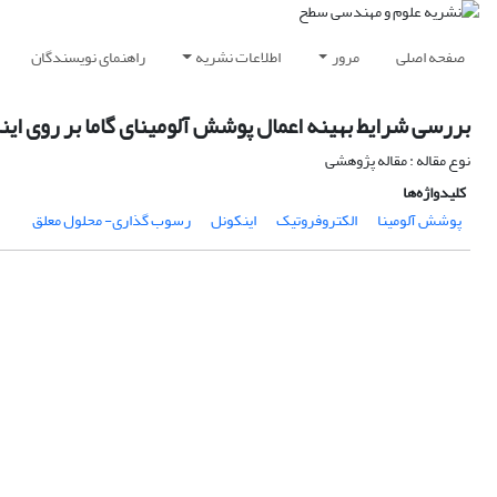
صفحه اصلی
مرور
اطلاعات نشریه
راهنمای نویسندگان
بررسی شرایط بهینه اعمال پوشش آلومینای گاما بر روی اینکونل 738 به روش ریوب گذاری الکتر
نوع مقاله : مقاله پژوهشی
کلیدواژه‌ها
پوشش آلومینا
الکتروفروتیک
اینکونل
رسوب گذاری- محلول معلق