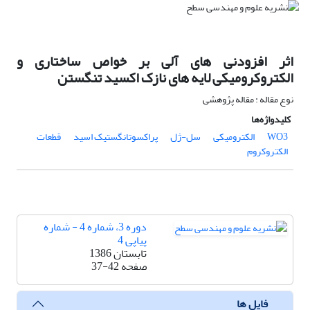
اثر افزودنی های آلی بر خواص ساختاری و
الکتروکرومیکی لایه های نازک اکسید تنگستن
نوع مقاله : مقاله پژوهشی
کلیدواژه‌ها
WO3
الکترومیکی
سل-ژل
پراکسوتانگستیک اسید
قطعات
الکتروکروم
دوره 3، شماره 4 - شماره
پیاپی 4
تابستان 1386
صفحه
37-42
فایل ها