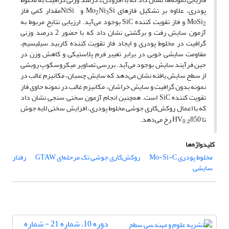
پودری، علاوه بر تشکیل فازهای Mo
Si و
Ni
NiSiمقدار کمی فاز
2
3
MoSi
و فاز تقویت کننده SiC بوجود می‌آید. ارزیابی نتایج مربوط به
2
آزمون سایش رفت و برگشتی نشان داد که با حضور 2 درصد وزنی
گرافیت در مخلوط پودری و ایجاد فاز تقویت کننده کاربید سیلیسیم،
مقاومت سایشی خوبی در برابر تغییر فرم پلاستیکی و کاهش وزن در
حین فرآیند سایش بوجود می‌آید. بررسی تصاویر میکروسکوپ روبشی
از سطح سایش یافته نشان می
دهد که سایش چسبان، مکانیزم غالب در
نمونه بدون گرافیت و سایش خراشان، مکانیزم غالب در نمونه حاوی فاز
تقویت کننده SiC است. همچنین انجام آزمون سختی سنجی نشان داد
که با اعمال روکش
کاری جوشی مخلوط پودری، افزایش سختی لایه جوش
تا HV
850 رخ می‌دهد.
0
.2
کلیدواژه‌ها
مخلوط پودری Mo-Si-C
روکش‌کاری جوشی تک مرحله‌ای GTAW
رفتار
سایشی
دوره 10، شماره 21 - شماره