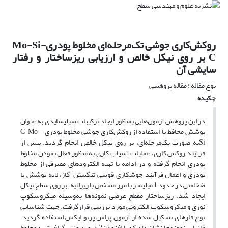
روکش‌کاری جوشی تک‌مرحله‌ای مخلوط پودریMo-Si-
C بر روی نیکل خالص و ارزیابی ریزساختار و رفتار
سایشی آن
نوع مقاله : مقاله پژوهشی
چکیده
در این پژوهش آزمون‌هایی بمنظور ایجاد ترکیبات سیلیسایدی به عنوان
پوشش محافظ با استفاده از روکش‌کاری جوشی مخلوط پودری-C Mo-
Siبه صورت تک‌مرحله‌ای، بر روی نیکل خالص انجام گردید. پیش از
فرآیند روکش کاری، عملیات آسیاب کاری به منظور فعال نمودن مخلوط
پودری انجام گرفته و در ادامه با تهیه الکترودهای مصرفی از مخلوط
پودری و اعمال فرآیند جوشکاری قوسی تنگستن-گاز، لایه پوشش با
ضخامتی در حدود 1 میلیمتر با مرز مشخص با زیرلایه، بر روی سطح نیکل
ایجاد شد. ریزساختار مقطع عرضی نمونه‌ها به‌وسیله میکروسکوپ
نوری و میکروسکوپ الکترونی مورد بررسی قرارگرفت. جهت شناسایی
نوع فازهای تشکیل شده از آزمون پراش پرتو ایکس استفاده گردید.
فازیابی نمونه‌ها نشان داد که با افزودن2 درصد وزنی گرافیت به مخلوط