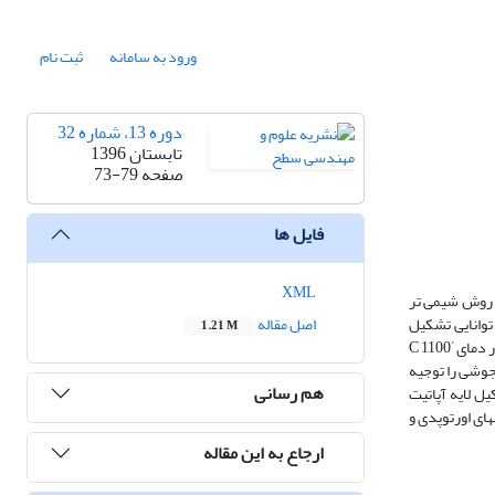
ورود به سامانه
ثبت نام
دوره 13، شماره 32
تابستان 1396
صفحه
73-79
فایل ها
XML
ف روش شیمی تر
توانایی تشکیل
اصل مقاله
1.21 M
°
ر دمای
C 1100
جوشی را توجیه
هم رسانی
ل لایه آپاتیت
ای اورتوپدی و
ارجاع به این مقاله