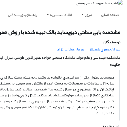
صفحه اصلی
مرور
اطلاعات نشریه
راهنمای نویسندگان
مشخصه یابی سطحی دیوپساید بالک تهیه شده با روش همر
نویسندگان
مهران جعفری باغجقاز
عرفان صلاحی نژاد
دانشکده مهندسی و علم مواد، دانشگاه صنعتی خواجه نصیر الدین طوسی، تهران، ایر
چکیده
دیوپساید بعنوان یکی از سرامی­‌های خانواده پیروکسن، به علت زیست سازگاری
سل- ژل، مطالعات بر محصولات به دست آمده از واکنش همرسوبی این سیلیکات 
آپاتیت آن بر اثر غوطه­وری در سیال شبیه ساز شده بدن مطالعه شد. مطابق با 
ساختاری تکفاز از دیوپساید مونوکلینیک ایجاد می­کند. شکل کروی و ابعاد زیر
کرد. بررسی سطح نمونه تفجوشی شده پس از غوطه­وری در سیال شبیه­ساز بدن د
فشرده و یکپارچه بر سطح آن بود. این پژوهش نشان داد که همرسوبی روشی مطلو
دندانی است.
کلیدواژه‌ها