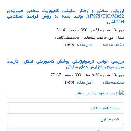
ارزیابی سختی و رفتار سایشی کامپوزیت سطحی هیبریدی
Al7075/TiC/MoS2 تولید شده به روش فرایند اصطکاکی
اغتشاشی
دوره 13، شماره 31، بهار 1396، صفحه
41-51
مینا آزادی، مرتضی شمعانیان، محمدعلی گلعذار
مشاهده مقاله
اصل مقاله
1.09 M
بررسی خواص تریبولوژیکی پوشش کامپوزیتی نیکل- کاربید
سیلیسیم با افزایش دمای سایش
دوره 10، شماره 20، تابستان 1393، صفحه
67-77
مشاهده مقاله
اصل مقاله
2.07 M
مقالات آماده انتشار
شماره جاری