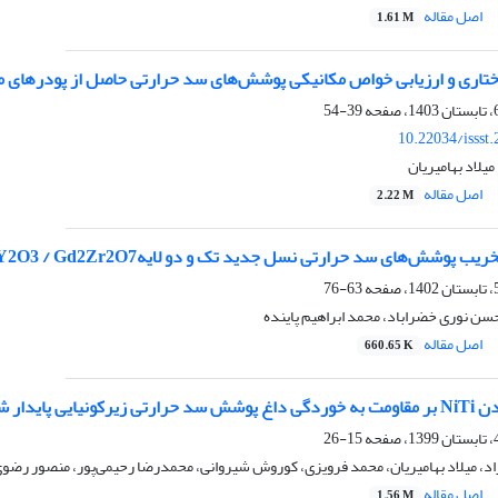
اصل مقاله
1.61 M
ارزیابی خواص مکانیکی پوشش‌های سد حرارتی حاصل از پودرهای میکرو و نانو CeYSZ در شرایط اکسیداسیون د
39-54
10.22034/issst
یلاد بهامیریان
اصل مقاله
2.22 M
های سد حرارتی نسل جدید تک و دو لایهZrO2-8Y2O3 / Gd2Zr2O7 حین اعمال سیکل‌های حرارتی
63-76
محسن نوری خضراباد، محمد ابراهیم پاینده
اصل مقاله
660.65 K
ار شده با ایتریا
15-26
د، میلاد بهامیریان، محمد فرویزی، کوروش شیروانی، محمدرضا رحیمی‌پور، منصور رضو
اصل مقاله
1.56 M