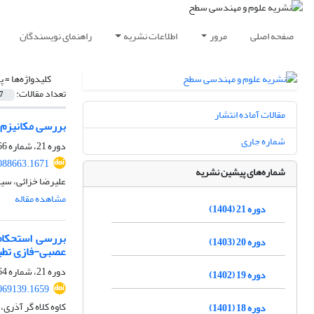
صفحه اصلی
مرور
اطلاعات نشریه
راهنمای نویسندگان
کلیدواژه‌ها =
پ
تعداد مقالات:
7
مقالات آماده انتشار
بررسی مکانیزم خودترمیمی
شماره جاری
دوره 21، شماره 66، زمستان 1404
2088663.1671
شماره‌های پیشین نشریه
علیرضا خزائی، سی
مشاهده مقاله
دوره 21 (1404)
بررسی استحکام 
دوره 20 (1403)
عصبی-فازی تطبیقی (
دوره 21، شماره 64، تابستان 1404، صفحه
دوره 19 (1402)
2069139.1659
کاوه کلاه گر آذری،
دوره 18 (1401)