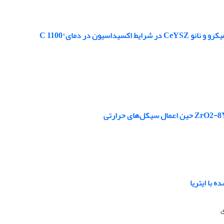
ر دمای °C 1100
ی