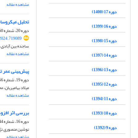
مشاهده مقاله
دوره 17 (1400)
تحلیل میکروساختاری و 
دوره 16 (1399)
دوره 20، شماره 60، تابستان 1403، صفحه
.2024.719089
دوره 15 (1398)
ساجده بین آبادی، م
مشاهده مقاله
دوره 14 (1397)
دوره 13 (1396)
پیش‌بینی عمر تخریب پوشش‌
دوره 19، شماره 56، تابستان 1402، صفحه
دوره 12 (1395)
میلاد بهامیریان، 
مشاهده مقاله
دوره 11 (1394)
بررسی اثر افزودن NiTi بر مقاومت به خوردگی داغ پوشش سد حرارتی زیرکونیایی پاید
دوره 10 (1393)
دوره 16، شماره 44، تابستان 1399، صفحه
دوره 9 (1392)
نوشین منصوری نژا
مشاهده مقاله