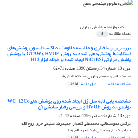
کلیدواژه‌ها =
پاشش حرارتی
تعداد مقالات:
8
بررسی ریزساختاری و مقایسه مقاومت به اکسیداسیون پوشش‌های
استلایت6 پوشش‌دهی شده به روش HVOF وGTAW با پوشش
پاشش حرارتی NiCrBSi ایجاد شده بر فولاد ابزارH13
دوره 13، شماره 34، زمستان 1396، صفحه
71-82
محمد حاتمی، مصطفی طهری، محدثه تابش فر
مشاهده مقاله
اصل مقاله
1.03 M
مشخصه یابی لایه سل ژل ایجاد شده روی پوشش هایWC-12Co
تولیدی به روش HVOF و بررسی رفتار سایشی آن
دوره 13، شماره 33، پاییز 1396، صفحه
13-21
نرگس عموسلطانی، محمدعلی گلعذار، حمیدرضا سلیمی جزی، روح الله
بیرانوند، علی سعیدی، اردشیر نظامی نیا
مشاهده مقاله
اصل مقاله