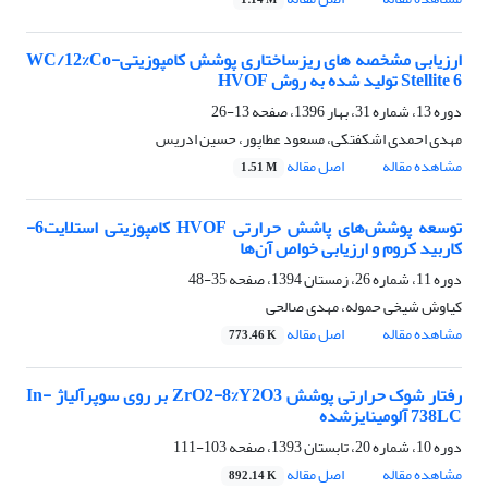
1.14 M
ارزیابی مشخصه های ریزساختاری پوشش کامپوزیتیWC/12%Co-
Stellite 6 تولید شده به روش HVOF
دوره 13، شماره 31، بهار 1396، صفحه
13-26
مهدی احمدی اشکفتکی، مسعود عطاپور، حسین ادریس
مشاهده مقاله
اصل مقاله
1.51 M
توسعه پوشش‌های پاشش حرارتی HVOF کامپوزیتی استلایت6-
کاربید کروم و ارزیابی خواص آن‌ها
دوره 11، شماره 26، زمستان 1394، صفحه
35-48
کیاوش شیخی حموله، مهدی صالحی
مشاهده مقاله
اصل مقاله
773.46 K
رفتار شوک حرارتی پوشش ZrO2-8%Y2O3 بر روی سوپرآلیاژ In-
738LC آلومینایزشده
دوره 10، شماره 20، تابستان 1393، صفحه
103-111
مشاهده مقاله
اصل مقاله
892.14 K