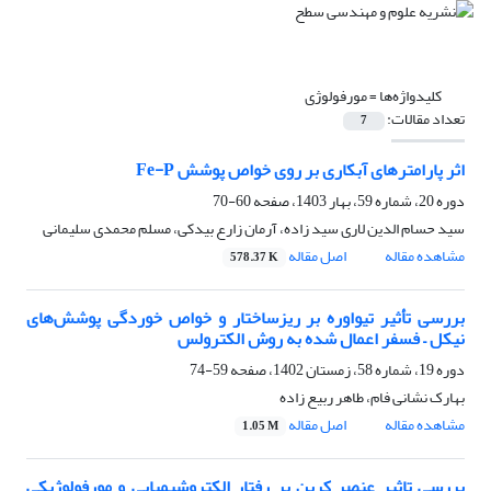
کلیدواژه‌ها =
مورفولوژی
تعداد مقالات:
7
اثر پارامترهای آبکاری بر روی خواص پوشش Fe-P
دوره 20، شماره 59، بهار 1403، صفحه
60-70
سید حسام الدین لاری سید زاده، آرمان زارع بیدکی، مسلم محمدی سلیمانی
مشاهده مقاله
اصل مقاله
578.37 K
بررسی تأثیر تیواوره بر ریزساختار و خواص خوردگی پوشش‌های
نیکل – فسفر اعمال شده به روش الکترولس
دوره 19، شماره 58، زمستان 1402، صفحه
59-74
بهارک نشانی فام، طاهر ربیع زاده
مشاهده مقاله
اصل مقاله
1.05 M
بررسی تاثیر عنصر کربن بر رفتار الکتروشیمیایی و مورفولوژیکی