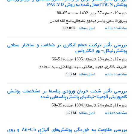
پوشش TiCN اعمال شده به روش PACVD
دوره 19، شماره 57، پاییز 1402، صفحه
65-80
بهروز قاسمی، یاسر مهدوی نفتچالی، فتح الله قدس
مشاهده مقاله
اصل مقاله
862.89 K
بررسی تأثیر ترکیب حمام آبکاری بر ضخامت و ساختار سطحی
پوشش نیکل- بور الکترولس
دوره 12، شماره 28، تابستان 1395، صفحه
51-66
علیرضا ذاکری، مجید رهگذر، سید ابوالفضل سید سجادی
مشاهده مقاله
اصل مقاله
1.37 M
بررسی تأثیر شدت جریان ورودی پلاسما بر مشخصات پوشش‌
کامپوزیتی آلومینا-تیتانیای پاشش پلاسمایی شده
دوره 11، شماره 24، تابستان 1394، صفحه
35-50
مشاهده مقاله
اصل مقاله
1.24 M
بررسی مقاومت به خوردگی پوشش‌های آلیاژی Zn-Co و روی